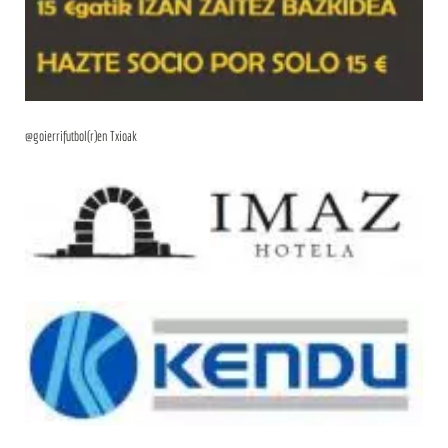
@goierrifutbol(r)en Txioak