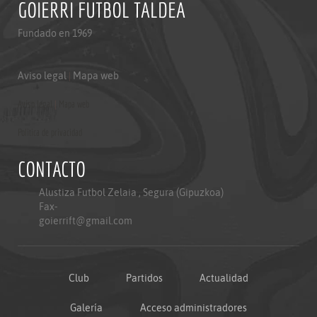
GOIERRI FUTBOL TALDEA
Fundado en 1969
Aviso legal
|
Mapa web
Aviso legal
|
Mapa web
Politica de privacidad
CONTACTO
Alustiza Futbol Zelaia , Segura (Gipuzkoa)
Fax-
goierrift@gmail.com
Club
Partidos
Actualidad
Galería
Acceso administradores