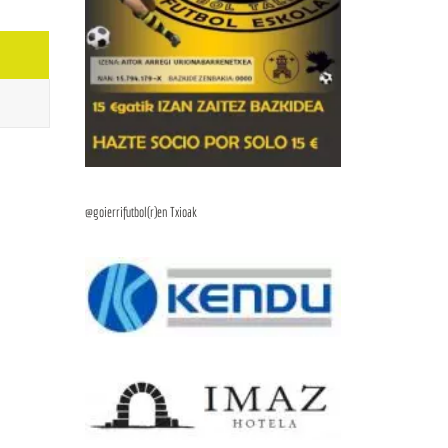
@goierrifutbol(r)en Txioak