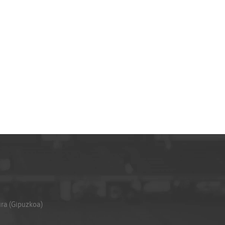
ura (Gipuzkoa)