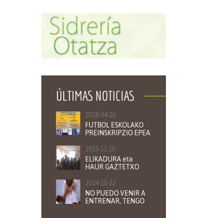
ÚLTIMAS NOTICIAS
2018-04-16
FUTBOL ESKOLAKO
PREINSKRIPZIO EPEA
ZABALIK
2015-11-10
ELIKADURA eta
HAUR GAZTETXO
KIROLARIAK
2014-10-22
NO PUEDO VENIR A
ENTRENAR, TENGO
QUE ESTUDIAR