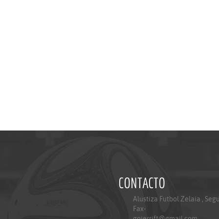
CONTACTO
Alustiza Futbol Zelaia , Seg
Fax-
goierrift@gmail.com