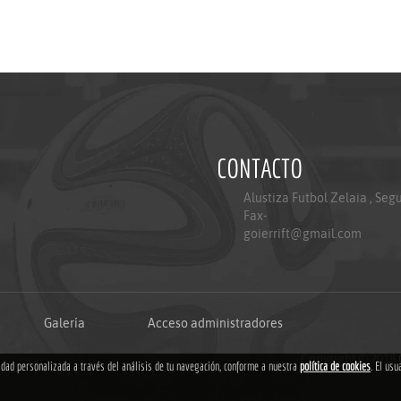
CONTACTO
Alustiza Futbol Zelaia , Seg
Fax-
goierrift@gmail.com
Galería
Acceso administradores
Copyright © 2018
cidad personalizada a través del análisis de tu navegación, conforme a nuestra
política de cookies
. El usu