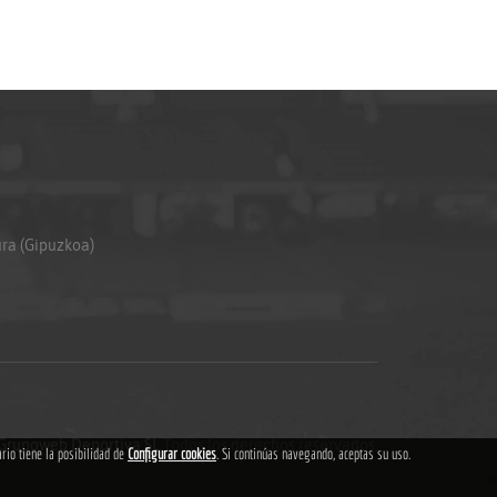
ura (Gipuzkoa)
Grupoweb Deportiva SL
.Todos los derechos reservados.
ario tiene la posibilidad de
Configurar cookies
. Si continúas navegando, aceptas su uso.