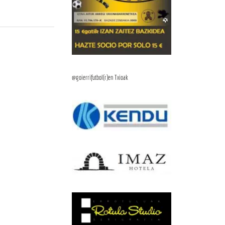
@goierrifutbol(r)en Txioak