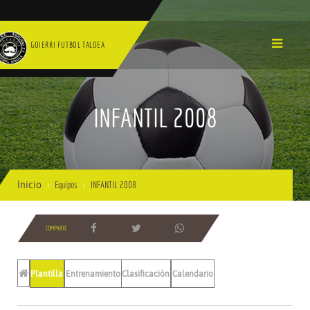
GOIERRI FUTBOL TALDEA
INFANTIL 2008
Inicio
Equipos
INFANTIL 2008
COMPARTE
Plantilla
Entrenamientos
Clasificación
Calendario