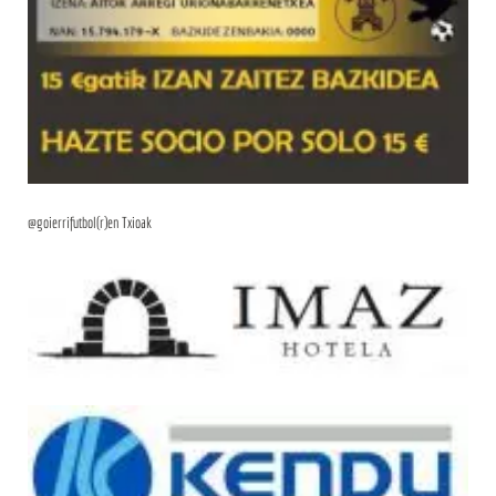
@goierrifutbol(r)en Txioak