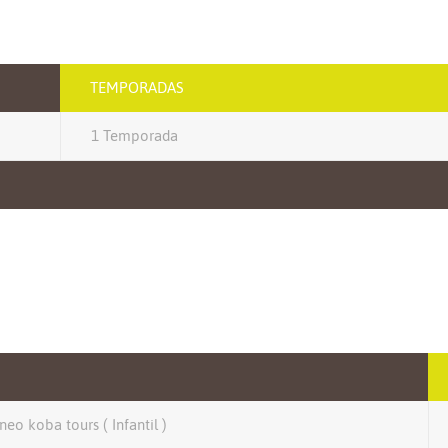
TEMPORADAS
1 Temporada
rneo koba tours ( Infantil )