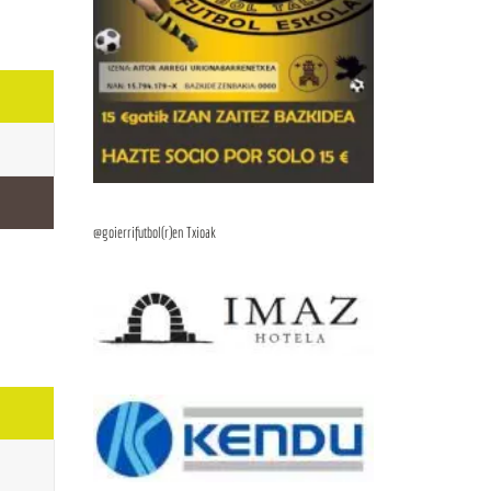
@goierrifutbol(r)en Txioak