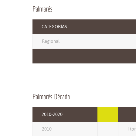
Palmarés
CATEGORÍAS
Regional
Palmarés Década
2010-2020
2010
I to