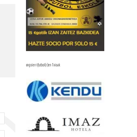
@goierrifutbol(r)en Txioak
s