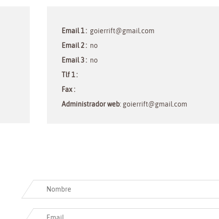
Email 1 :
goierrift@gmail.com
Email 2 :
no
Email 3 :
no
Tlf 1 :
Fax :
Administrador web
: goierrift@gmail.com
Buzon sugerencia