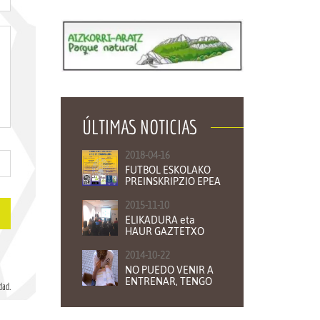
ÚLTIMAS NOTICIAS
2018-04-16
FUTBOL ESKOLAKO
PREINSKRIPZIO EPEA
ZABALIK
2015-11-10
ELIKADURA eta
HAUR GAZTETXO
KIROLARIAK
2014-10-22
NO PUEDO VENIR A
ENTRENAR, TENGO
dad.
QUE ESTUDIAR