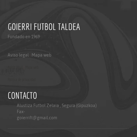
GOIERRI FUTBOL TALDEA
Fundado en 1969
Aviso legal
|
Mapa web
Aviso legal
|
Mapa web
Politica de privacidad
CONTACTO
Alustiza Futbol Zelaia , Segura (Gipuzkoa)
Fax-
goierrift@gmail.com