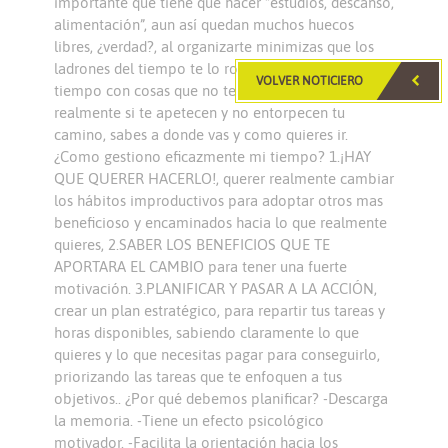
importante que tiene que hacer “estudios, descanso,
alimentación”, aun así quedan muchos huecos
libres, ¿verdad?, al organizarte minimizas que los
ladrones del tiempo te lo roben, no ocupas tu
VOLVER NOTICIERO
tiempo con cosas que no te aportan nada, las haces
realmente si te apetecen y no entorpecen tu
camino, sabes a donde vas y como quieres ir.
¿Como gestiono eficazmente mi tiempo? 1.¡HAY
QUE QUERER HACERLO!, querer realmente cambiar
los hábitos improductivos para adoptar otros mas
beneficioso y encaminados hacia lo que realmente
quieres, 2.SABER LOS BENEFICIOS QUE TE
APORTARA EL CAMBIO para tener una fuerte
motivación. 3.PLANIFICAR Y PASAR A LA ACCIÓN,
crear un plan estratégico, para repartir tus tareas y
horas disponibles, sabiendo claramente lo que
quieres y lo que necesitas pagar para conseguirlo,
priorizando las tareas que te enfoquen a tus
objetivos.. ¿Por qué debemos planificar? -Descarga
la memoria. -Tiene un efecto psicológico
motivador. -Facilita la orientación hacia los