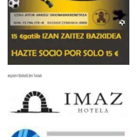
@goierrifutbol(r)en Txioak