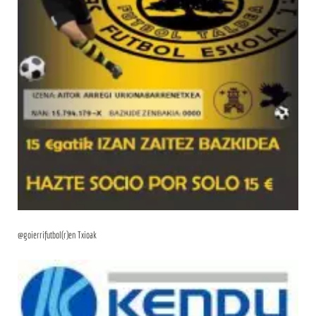
@goierrifutbol(r)en Txioak