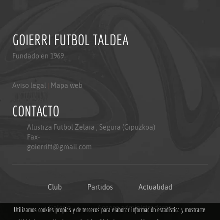
GOIERRI FUTBOL TALDEA
Fundado en 1969
Aviso legal
|
Mapa web
CONTACTO
Alustiza Futbol Zelaia , Segura (Gipuzkoa)
Fax-
goierrift@gmail.com
Club
Partidos
Actualidad
Galería
Acceso administradores
Utilizamos cookies propias y de terceros para elaborar información estadística y mostrarte