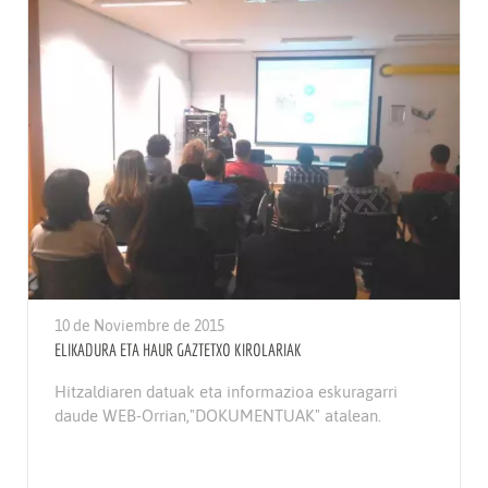
10 de Noviembre de 2015
ELIKADURA ETA HAUR GAZTETXO KIROLARIAK
Hitzaldiaren datuak eta informazioa eskuragarri
daude WEB-Orrian,"DOKUMENTUAK" atalean.