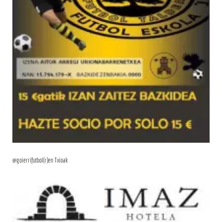
@goierrifutbol(r)en Txioak