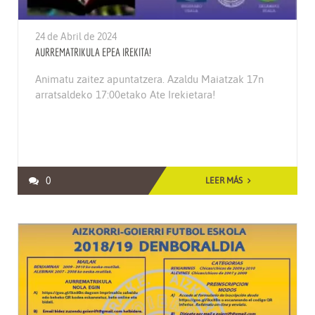
24 de Abril de 2024
AURREMATRIKULA EPEA IREKITA!
Animatu zaitez apuntatzera. Azaldu Maiatzak 17n
arratsaldeko 17:00etako Ate Irekietara!
0
LEER MÁS