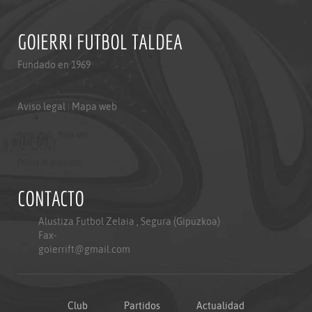
GOIERRI FUTBOL TALDEA
Fundado en 1969
Aviso legal
|
Mapa web
Aviso legal
|
Mapa web
Politica de privacidad
CONTACTO
Alustiza Futbol Zelaia , Segura (Gipuzkoa)
Fax-
goierrift@gmail.com
Club
Partidos
Actualidad