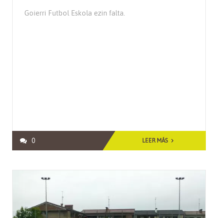
Goierri Futbol Eskola ezin falta.
0
LEER MÁS