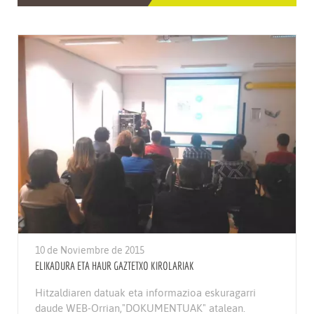
10 de Noviembre de 2015
ELIKADURA ETA HAUR GAZTETXO KIROLARIAK
Hitzaldiaren datuak eta informazioa eskuragarri
daude WEB-Orrian,"DOKUMENTUAK" atalean.