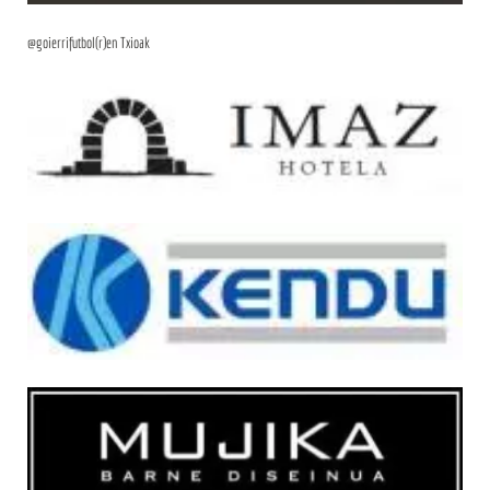
@goierrifutbol(r)en Txioak