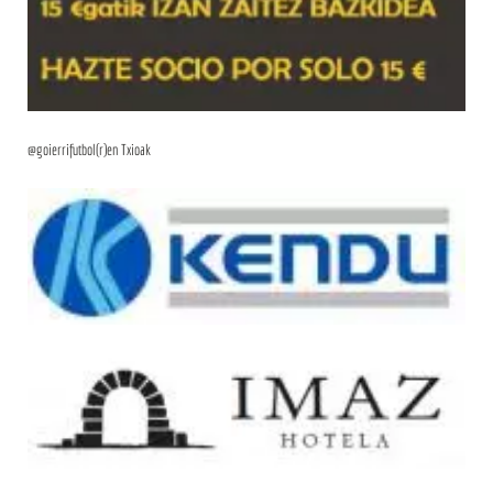
@goierrifutbol(r)en Txioak