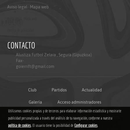
Aviso legal
|
Mapa web
Aviso legal
|
Mapa web
Politica de privacidad
CONTACTO
Alustiza Futbol Zelaia , Segura (Gipuzkoa)
Fax-
goierrift@gmail.com
Club
Partidos
Actualidad
Galería
Acceso administradores
Utilizamos cookies propias y de terceros para elaborar información estadística y mostrarte
Copyright © 2018
Grupoweb Deportiva SL
.Todos los derechos
publicidad personalizada a través del análisis de tu navegación, conforme a nuestra
reservados.
política de cookies
. El usuario tiene la posibilidad de
Configurar cookies
.