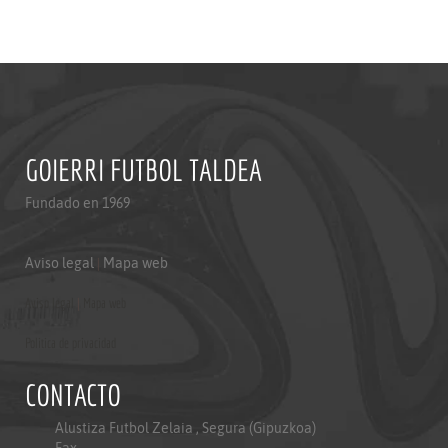
GOIERRI FUTBOL TALDEA
Fundado en 1969
Aviso legal
|
Mapa web
Aviso legal
|
Mapa web
Politica de privacidad
CONTACTO
Alustiza Futbol Zelaia , Segura (Gipuzkoa)
Fax-