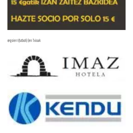
@goierrifutbol(r)en Txioak