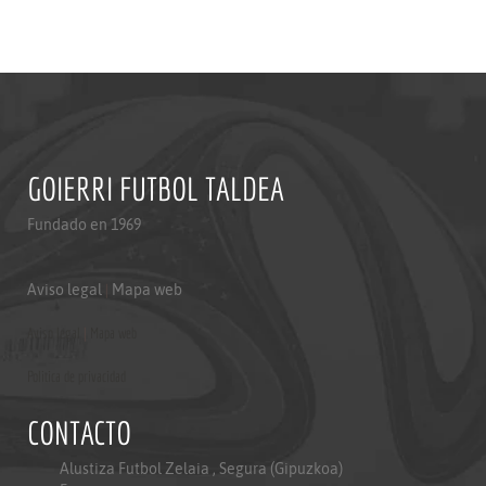
GOIERRI FUTBOL TALDEA
Fundado en 1969
Aviso legal
|
Mapa web
Aviso legal
|
Mapa web
Politica de privacidad
CONTACTO
Alustiza Futbol Zelaia , Segura (Gipuzkoa)