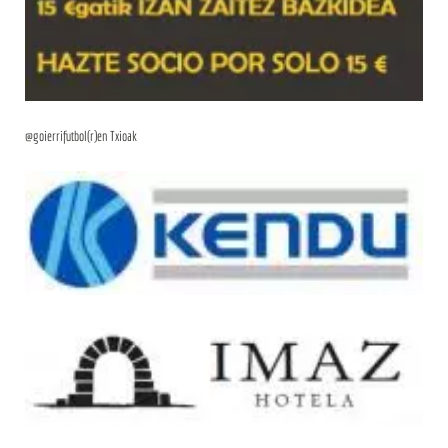
@goierrifutbol(r)en Txioak