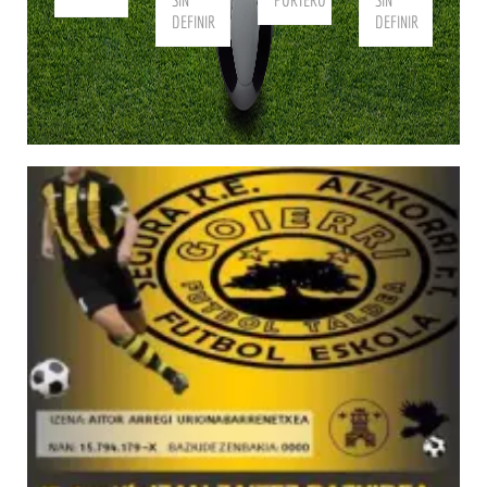
SIN
PORTERO
SIN
DEFINIR
DEFINIR