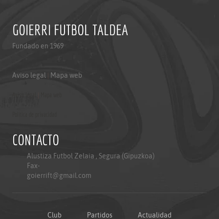
GOIERRI FUTBOL TALDEA
Fundado en 1969
Aviso legal
|
Mapa web
Aviso legal
|
Mapa web
Politica de privacidad
CONTACTO
Alustiza Futbol Zelaia , Segura (Gipuzkoa)
Fax-
goierrift@gmail.com
Club
Partidos
Actualidad