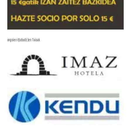
@goierrifutbol(r)en Txioak