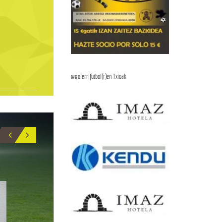
@goierrifutbol(r)en Txioak
BIO
43
49
IKER_PEÑAGARIKANO_
HODEI_LIZARRA
SIN DEFINIR
SIN DEFINIR