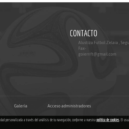
CONTACTO
Alustiza Futbol Zelaia , Seg
Fax-
goierrift@gmail.com
Galería
Acceso administradores
Copyright © 2018
cidad personalizada a través del análisis de tu navegación, conforme a nuestra
política de cookies
. El usu