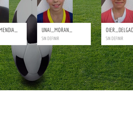
BIO
BIO
MENDIA_
UNAI_MORAN_
OIER_DELGA
SIN DEFINIR
SIN DEFINIR