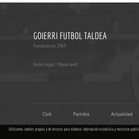
GOIERRI FUTBOL TALDEA
Fundado en 1969
Aviso legal
|
Mapa web
Aviso legal
|
Mapa web
Politica de privacidad
Club
Partidos
Actualidad
Utilizamos cookies propias y de terceros para elaborar información estadística y mostrarte publi