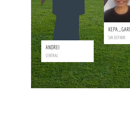
KEPA_GAR
BIO
BIO
SIN DEFINIR
ANDREI
R
CENTRAL