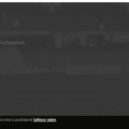
ura (Gipuzkoa)
Grupoweb Deportiva SL
.Todos los derechos reservados.
ario tiene la posibilidad de
Configurar cookies
.