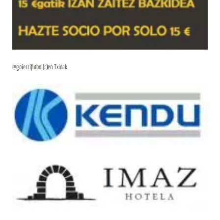
@goierrifutbol(r)en Txioak