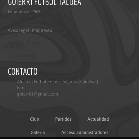
GOIERRI FUTBOL TALDEA
Fundado en 1969
Aviso legal
|
Mapa web
Aviso legal
|
Mapa web
Politica de privacidad
CONTACTO
Alustiza Futbol Zelaia , Segura (Gipuzkoa)
Fax-
goierrift@gmail.com
Club
Partidos
Actualidad
Galería
Acceso administradores