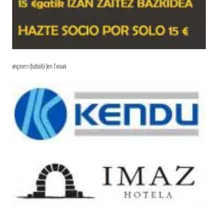
@goierrifutbol(r)en Txioak