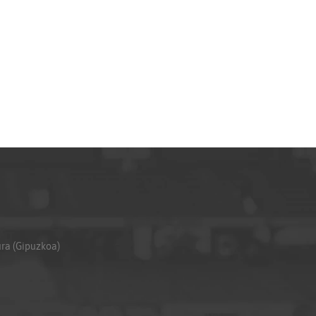
ura (Gipuzkoa)