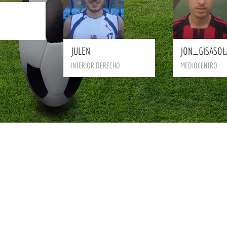
BIO
JULEN
JON_GISASOL
INTERIOR DERECHO
MEDIOCENTRO