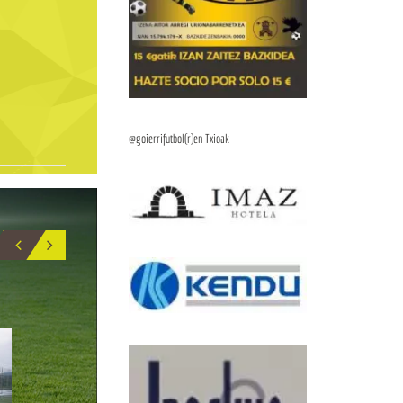
@goierrifutbol(r)en Txioak
BIO
5
17
IÑIGO_GARMENDIA
APU
CENTRAL
DELANTERO