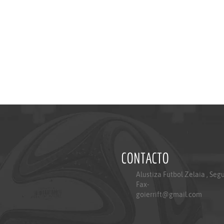
CONTACTO
Alustiza Futbol Zelaia , Seg
Fax-
goierrift@gmail.com