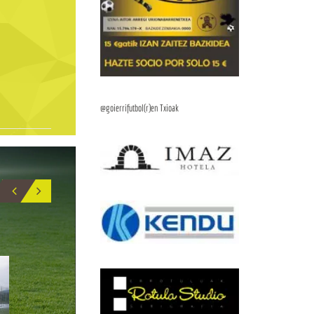
@goierrifutbol(r)en Txioak
BIO
5
17
IÑIGO_GARMENDIA
APU
CENTRAL
DELANTERO