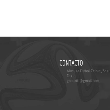
CONTACTO
Alustiza Futbol Zelaia , Seg
Fax-
goierrift@gmail.com