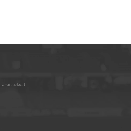
ura (Gipuzkoa)