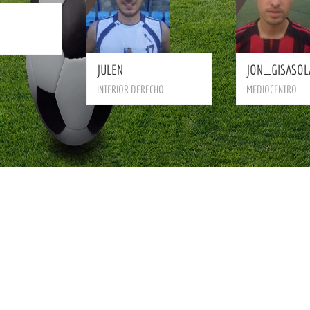
BIO
JULEN
JON_GISASOL
INTERIOR DERECHO
MEDIOCENTRO