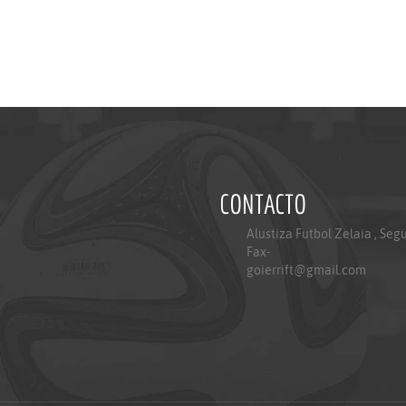
CONTACTO
Alustiza Futbol Zelaia , Seg
Fax-
goierrift@gmail.com