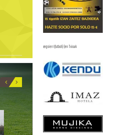
@goierrifutbol(r)en Txioak
BIO
17
5
APU
ALEX_CALVO
DELANTERO
INTERIOR IZQUIERDO