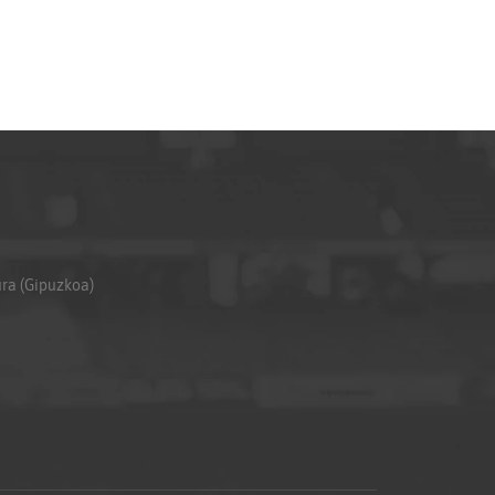
ura (Gipuzkoa)