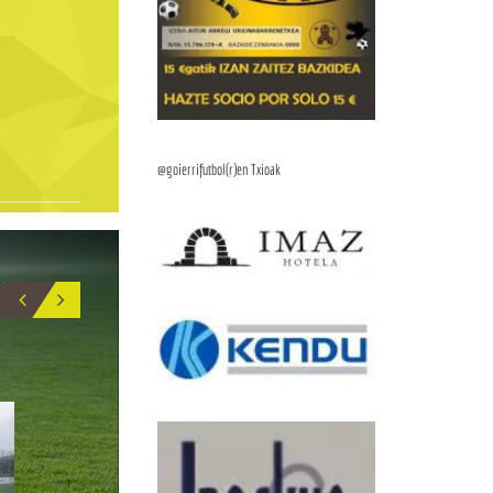
@goierrifutbol(r)en Txioak
BIO
5
17
IÑIGO_GARMENDIA
APU
CENTRAL
DELANTERO