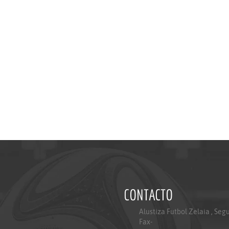
CONTACTO
Alustiza Futbol Zelaia , Seg
Fax-