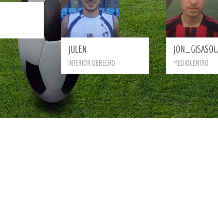
BIO
JULEN
JON_GISASOL
INTERIOR DERECHO
MEDIOCENTRO