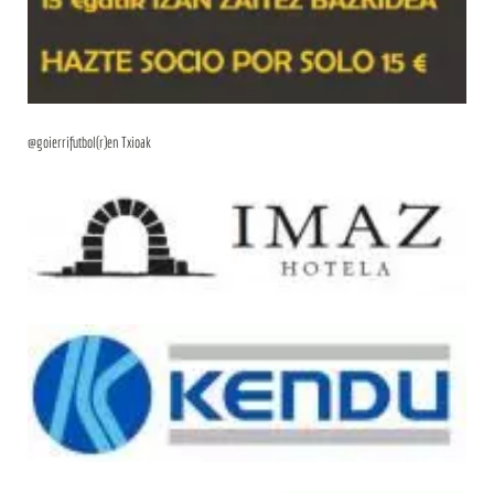
@goierrifutbol(r)en Txioak