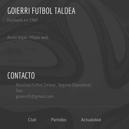
GOIERRI FUTBOL TALDEA
Fundado en 1969
Aviso legal
|
Mapa web
Aviso legal
|
Mapa web
Politica de privacidad
CONTACTO
Alustiza Futbol Zelaia , Segura (Gipuzkoa)
Fax-
goierrift@gmail.com
Club
Partidos
Actualidad