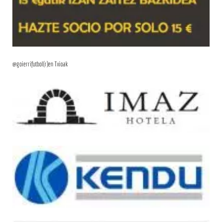
@goierrifutbol(r)en Txioak