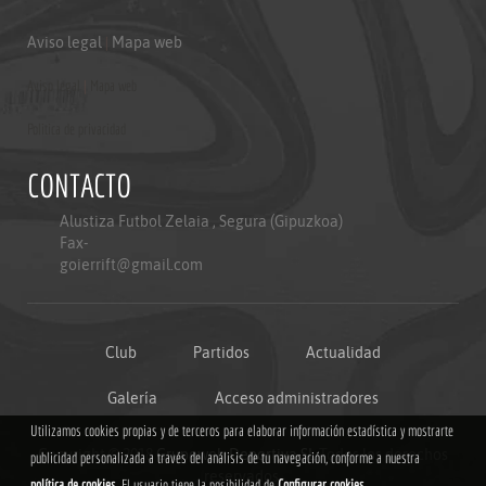
Aviso legal
|
Mapa web
Aviso legal
|
Mapa web
Politica de privacidad
CONTACTO
Alustiza Futbol Zelaia , Segura (Gipuzkoa)
Fax-
goierrift@gmail.com
Club
Partidos
Actualidad
Galería
Acceso administradores
Utilizamos cookies propias y de terceros para elaborar información estadística y mostrarte
Copyright © 2018
Grupoweb Deportiva SL
.Todos los derechos
publicidad personalizada a través del análisis de tu navegación, conforme a nuestra
reservados.
política de cookies
. El usuario tiene la posibilidad de
Configurar cookies
.