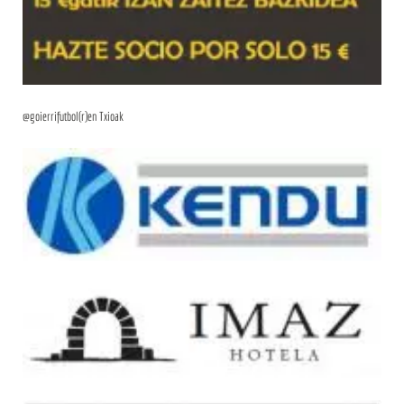
@goierrifutbol(r)en Txioak