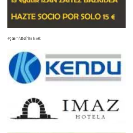
@goierrifutbol(r)en Txioak