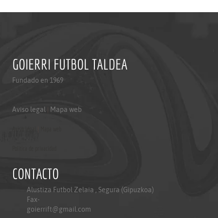
GOIERRI FUTBOL TALDEA
Fundado en 1969
Aviso legal
|
Mapa web
Aviso legal
|
Mapa web
Politica de privacidad
CONTACTO
Alustiza Futbol Zelaia , Segura (Gipuzkoa)
Fax-
goierrift@gmail.com