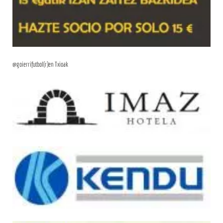
@goierrifutbol(r)en Txioak