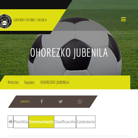
GOIERRI FUTBOL TALDEA
OHOREZKO JUBENILA
Inicio
Equipos
OHOREZKO JUBENILA
COMPARTE
Plantilla
Entrenamientos
Clasificación
Calendario