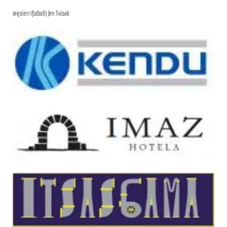
@goierrifutbol(r)en Txioak