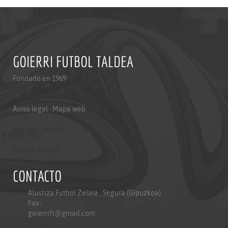
GOIERRI FUTBOL TALDEA
Fundado en 1969
Aviso legal
|
Mapa web
Aviso legal
|
Mapa web
Politica de privacidad
CONTACTO
Alustiza Futbol Zelaia , Segura (Gipuzkoa)
Fax-
goierrift@gmail.com