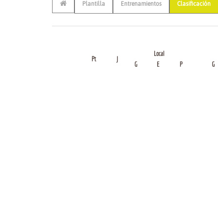
Plantilla
Entrenamientos
Clasificación
Local
Pt
J
G
E
P
G