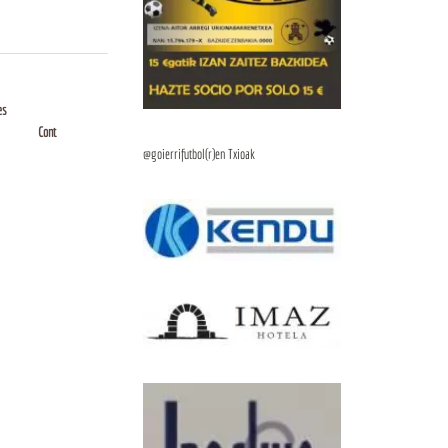
es
Cont
@goierrifutbol(r)en Txioak