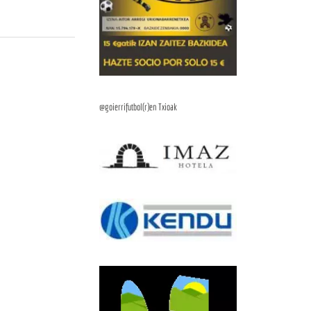
@goierrifutbol(r)en Txioak