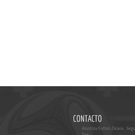
CONTACTO
Alustiza Futbol Zelaia , Seg
Fax-