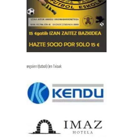
@goierrifutbol(r)en Txioak