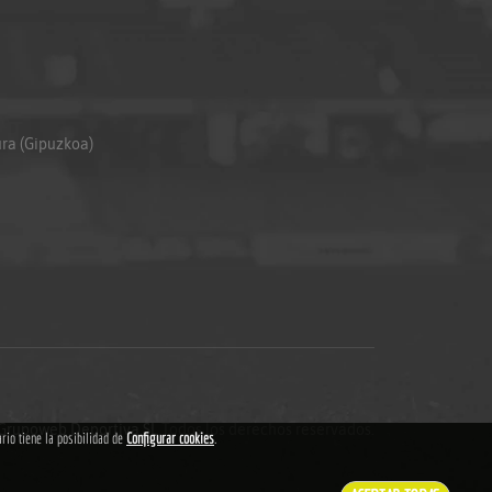
ura (Gipuzkoa)
Grupoweb Deportiva SL
.Todos los derechos reservados.
ario tiene la posibilidad de
Configurar cookies
.