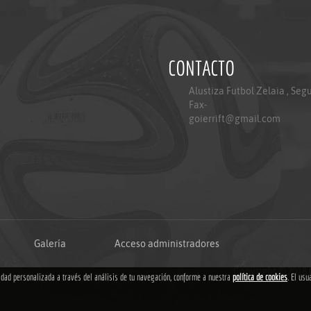
CONTACTO
Alustiza Futbol Zelaia , Seg
Fax-
goierrift@gmail.com
Galería
Acceso administradores
Copyright © 2018
cidad personalizada a través del análisis de tu navegación, conforme a nuestra
política de cookies
. El usu