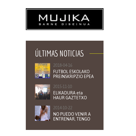
ÚLTIMAS NOTICIAS
2018-04-16
FUTBOL ESKOLAKO
PREINSKRIPZIO EPEA
ZABALIK
2015-11-10
ELIKADURA eta
HAUR GAZTETXO
KIROLARIAK
2014-10-22
NO PUEDO VENIR A
ENTRENAR, TENGO
QUE ESTUDIAR