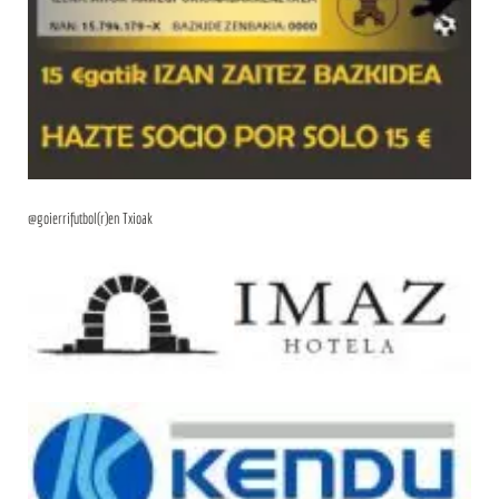
@goierrifutbol(r)en Txioak