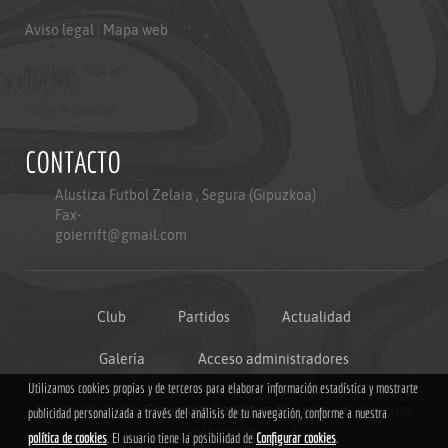
Aviso legal
|
Mapa web
Aviso legal
|
Mapa web
Politica de privacidad
CONTACTO
Alustiza Futbol Zelaia , Segura (Gipuzkoa)
Fax-
goierrift@gmail.com
Club
Partidos
Actualidad
Galería
Acceso administradores
Utilizamos cookies propias y de terceros para elaborar información estadística y mostrarte
Copyright © 2018
Grupoweb Deportiva SL
.Todos los derechos
publicidad personalizada a través del análisis de tu navegación, conforme a nuestra
reservados.
política de cookies
. El usuario tiene la posibilidad de
Configurar cookies
.