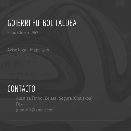
GOIERRI FUTBOL TALDEA
Fundado en 1969
Aviso legal
|
Mapa web
Aviso legal
|
Mapa web
Politica de privacidad
CONTACTO
Alustiza Futbol Zelaia , Segura (Gipuzkoa)
Fax-
goierrift@gmail.com