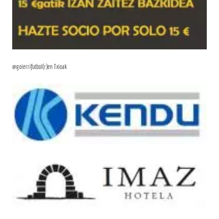
@goierrifutbol(r)en Txioak