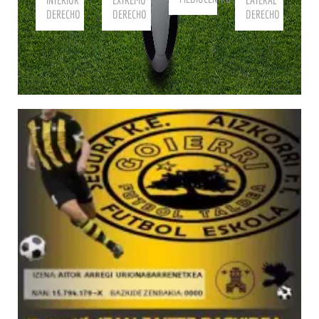
INTERIOR
EXTREMO
LATERAL
DERECHO
DERECHO
DERECHO