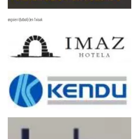
@goierrifutbol(r)en Txioak